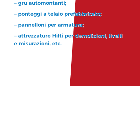
– gru automontanti;
– ponteggi a telaio prefabbricato;
– pannelloni per armatura;
– attrezzature Hilti per demolizioni, livelli
e misurazioni, etc.