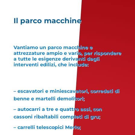
Il parco macchine
Vantiamo un parco macchine e
attrezzature ampio e vario, per rispondere
a tutte le esigenze derivanti dagli
interventi edilizi, che include:
– escavatori e miniescavatori, corredati di
benne e martelli demolitori;
– autocarri a tre e quattro assi, con
cassoni ribaltabili completi di gru;
– carrelli telescopici Merlo;