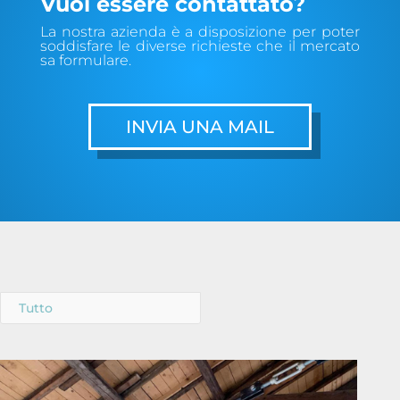
Vuoi essere contattato?
La nostra azienda è a disposizione per poter
soddisfare le diverse richieste che il mercato
sa formulare.
INVIA UNA MAIL
Tutto