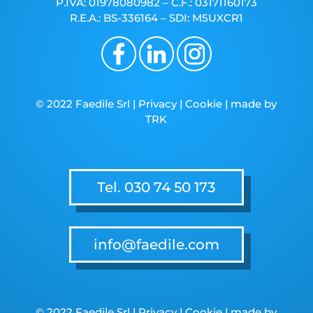
P.IVA: 01978080982 – C.F.: 03171160173
R.E.A.: BS-336164 – SDI: M5UXCR1
© 2022 Faedile Srl |
Privacy
|
Cookie
| made by
TRK
Tel. 030 74 50 173
info@faedile.com
© 2022 Faedile Srl |
Privacy
|
Cookie
| made by