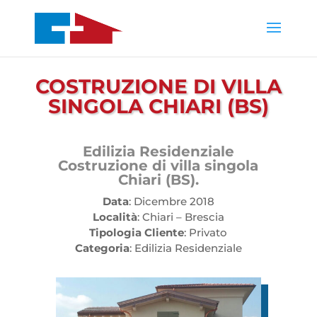
COSTRUZIONE DI VILLA
SINGOLA CHIARI (BS)
Edilizia Residenziale
Costruzione di villa singola
Chiari (BS).
Data
: Dicembre 2018
Località
: Chiari – Brescia
Tipologia
Cliente
: Privato
Categoria
: Edilizia Residenziale