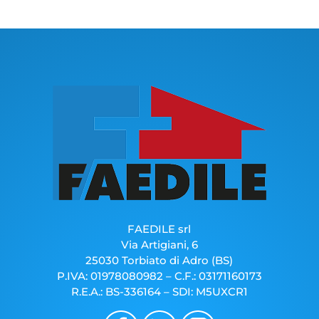
FAEDILE srl
Via Artigiani, 6
25030 Torbiato di Adro (BS)
P.IVA: 01978080982 – C.F.: 03171160173
R.E.A.: BS-336164 – SDI: M5UXCR1